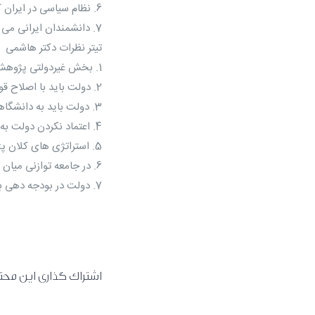
6. نظام سیاسی در ایران کاری کرده که مسائل، مبتنی بر رویکردهای بنیادین و پارادایمی نباشند.
7. دانشمندان ایرانی می توانند هزاران مقاله تولید کنند ولی مقالاتشان یک مساله بنیادین را حل نمی کند.
تیتر نظرات دکتر هاشمی
1. بخش غیردولتی پژوهش در ایران ضعیف است و برای شروع کار نیاز به حمایت دارد.
2. دولت باید با اصلاح قوانین از پژوهش حمایت کند.
3. دولت باید به دانشگاهیان اعتماد کند و این ریسک را در نظر بگیرد که هر پژوهشی الزاما به نتیجه نمی رسد.
4. اعتماد نکردن دولت به پژوهشگران سبب شده تا از خودباوری آنها کاسته شود.
5. استراتژی های کلان پژوهش در مرحله اجرایی به بیراهه می رود.
6. در جامعه توازنی میان پژوهش های کاربردی و بنیادین وجود ندارد.
7. دولت در بودجه دهی بخشهای مختلف پژوهش، علی الخصوص در رابطه با پژوهش های بنیادین توجه کمتری دارد.
اشتراک گذاری این محتوا