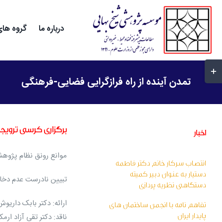
Ski
t
درباره ما
گروه های
conten
غییر
ضعیت
تمدن آینده از راه فرازگرایی فضایی-فرهنگی
احیه
وارکشویی
Slidin
برگزاری کرسی ترویج
اخبار
Ba
موانع رونق نظام پژوهش 
انتصاب سرکار خانم دکتر فاطمه
دستیار به عنوان دبیر کمیته
تبیین نادرست عدم دخا
دستگاهی نظریه پردازی
ارائه: دکتر بابک داریوش
تفاهم نامه با انجمن ساختمان های
پایدار ایران
ناقد: دکتر تقی آزاد ارم