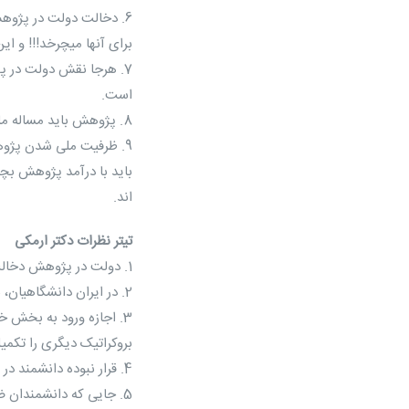
6. دخالت دولت در پژو
برای آنها میچرخد!!! و ا
7. هرجا نقش دولت در 
است.
8. پژوهش باید مساله ملی شود نه مساله دولت.
9. ظرفیت ملی شدن پژ
باید با درآمد پژوهش بچر
اند.
تیتر نظرات دکتر ارمکی
1. دولت در پژوهش دخالت بیش از اندازه می کند. جایی که نباید، هست و جایی که باید باشد، غایب است.
2. در ایران دانشگاهیان، بروکراتهای حوزه علم هستند و قرار بوده که سیاست ها و نیازهای نظام سیاسی را پاسخ دهند.
3. اجازه ورود به بخش خ
بروکراتیک دیگری را تکمیل
4. قرار نبوده دانشمند در ایران زیاد باشد و لذا شاهدیم روز به روز از تعداد دانشمندان کاسته می شود و بر تعداد بروکراتها افزوده می شود.
5. جایی که دانشمندان ضعیف شده و محدود ناشی از دانشگاه بروکراتیک می توانند به آنجا پناه ببرند موسسات پژوهشی خصوصی است.