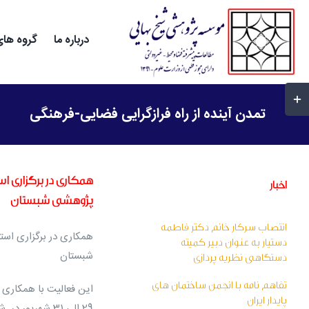
Ski
t
درباره ما
گروه های
conten
غییر
ضعیت
تمدن آینده از راه فرازگرایی فضایی-فرهنگی
احیه
وارکشویی
Slidin
همکاری در برگزاری ا
اخبار
Ba
پژوهشی شبستان
انتصاب سرکار خانم دکتر فاطمه
همکاری در برگزاری اس
دستیار به عنوان دبیر کمیته
شبستان
دستگاهی نظریه پردازی
تفاهم نامه با انجمن ساختمان های
این فعالیت با همکاری ا
پایدار ایران
29 الی 31 شهریور در شهر ساری برگزار شد